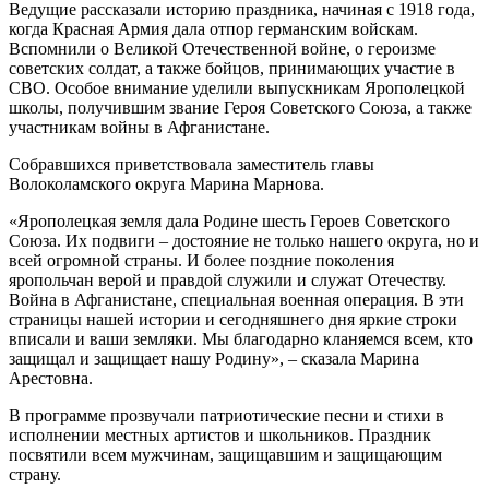
Ведущие рассказали историю праздника, начиная с 1918 года,
когда Красная Армия дала отпор германским войскам.
Вспомнили о Великой Отечественной войне, о героизме
советских солдат, а также бойцов, принимающих участие в
СВО. Особое внимание уделили выпускникам Ярополецкой
школы, получившим звание Героя Советского Союза, а также
участникам войны в Афганистане.
Собравшихся приветствовала заместитель главы
Волоколамского округа Марина Марнова.
«Ярополецкая земля дала Родине шесть Героев Советского
Союза. Их подвиги – достояние не только нашего округа, но и
всей огромной страны. И более поздние поколения
яропольчан верой и правдой служили и служат Отечеству.
Война в Афганистане, специальная военная операция. В эти
страницы нашей истории и сегодняшнего дня яркие строки
вписали и ваши земляки. Мы благодарно кланяемся всем, кто
защищал и защищает нашу Родину», – сказала Марина
Арестовна.
В программе прозвучали патриотические песни и стихи в
исполнении местных артистов и школьников. Праздник
посвятили всем мужчинам, защищавшим и защищающим
страну.