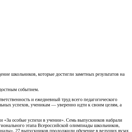
ение школьников, которые достигли заметных результатов на
адостным событием.
тветственность и ежедневный труд всего педагогического
льных успехов, ученикам — уверенно идти к своим целям, а
ли «За особые успехи в учении». Семь выпускников набрали
 регионального этапа Всероссийской олимпиады школьников,
налы». 27 выпускников продолжили обучение в ведущих вузах