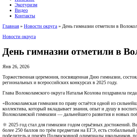
Экотуризм
Видео
Контакты
Главная
»
Новости округа
»
День гимназии отметили в Волоко
Новости округа
День гимназии отметили в Во
Янв 26, 2026
Торжественная церемония, посвященная Дню гимназии, состоял
региональных и всероссийских конкурсах в 2025 году.
Глава Волоколамского округа Наталья Козлова поздравила пед
«Волоколамская гимназия по праву остаётся одной из сильнейш
коллектива, который вкладывает знания, опыт и душу в воспи
Волоколамской гимназии — дальнейшего развития и новых побе
🔆 2025 год стал для гимназии годом серьёзных достижений. 
более 250 баллов по трём предметам на ЕГЭ, есть стобалльный
победитель и призёр Подмосковной олимпиады школьников, по