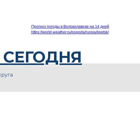
Прогноз погоды в Волоколамске на 14 дней
https://world-weather.ru/pogoda/russia/lipetsk/
 СЕГОДНЯ
круга