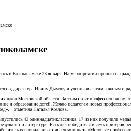
ламске
локоламске
ась в Волоколамске 23 января. На мероприятии прошло награжд
агогов, директора Ирину Дымову и учеников с этим важным и р
их школ Московской области. За этим стоят профессионализм, о
тание и образование детей. Желаю педагогам новых профессиона
д», – отметила Наталья Козлова.
Выпустились 43 одиннадцатиклассника, 17 из них получили меда
 результат по литературе. Есть два победителя и семь призёров
бедитель регионального этапа чемпионата «Молодые профессио