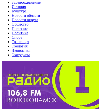
Здравоохранение
История
Культура
Новости области
Новости округа
Общество
Полезное
Политика
Спорт
Транспорт
Экология
Экономика
Экотуризм