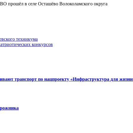
евского техникума
патриотических конкурсов
вивают транспорт по нацпроекту «Инфраструктура для жизни
орожника