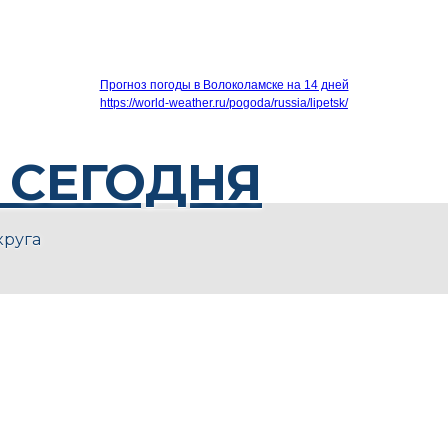
Прогноз погоды в Волоколамске на 14 дней
https://world-weather.ru/pogoda/russia/lipetsk/
 СЕГОДНЯ
круга