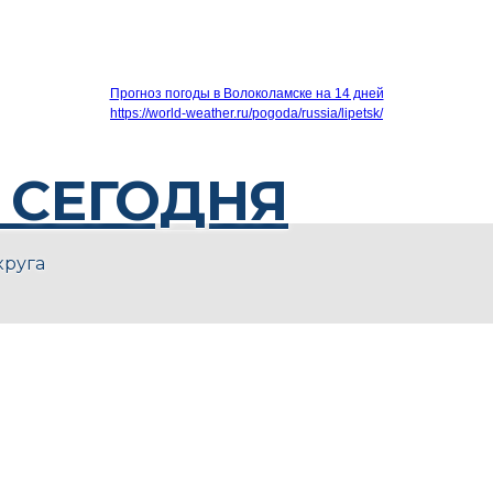
Прогноз погоды в Волоколамске на 14 дней
https://world-weather.ru/pogoda/russia/lipetsk/
 СЕГОДНЯ
круга