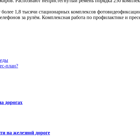
ажиров. Распознают непристёгнутый ремень порядка 250 компле
 более 1,8 тысячи стационарных комплексов фотовидеофиксации
 телефонов за рулём. Комплексная работа по профилактике и пр
беды
ес-план?
а дорогах
и на железной дороге