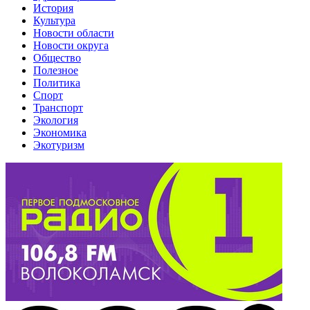
История
Культура
Новости области
Новости округа
Общество
Полезное
Политика
Спорт
Транспорт
Экология
Экономика
Экотуризм