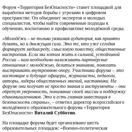
Форум «Территория БезОпасности» станет площадкой для
выработки методов борьбы с угрозами в цифровом
пространстве. Он объединит экспертов и молодых
специалистов, чтобы найти современные подходы к
обучению, воспитанию и профилактике молодёжной среды.
«Молодёжь – не только уязвимая аудитория, как принято
думать, но и движущая сила. Это те, кто уже сегодня
формирует медиасреду, смысловую повестку, общественные
настроения. Если мы хотим жить в сильной, устойчивой
России – нам необходимо налаживать партнёрские
отношения с молодёжью, делиться знаниями, помогать
выстраивать внутреннюю опору. Участники форума – это
настоящие и будущие офицеры, журналисты, педагоги,
авторы, лидеры общественных мнений, наставники. На
форуме они получат не просто знания и инструменты – они
обретут уверенность, понимание своей миссии и поддержку
единомышленников. Это и есть главная инвестиция в
безопасность страны»,
– отметил директор всероссийского
молодёжного образовательного форума «Территория
БезОпасности»
Виталий Субботин
.
На площадке форума будет организовано шесть
образовательных площадок: «Военно-политическая